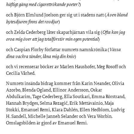
häftigt gäng med cigarettrökande poeter?
)
och Björn Elmlund Joelson ger sig ut i stadens natt (
Även bland
bytesdjuren finns det rovdjur
)
och Zelda Cederberg låter skaparhjärnan vila sig (
Ofta kan jag
oroa mig över att jag totalförstör min egen potential
)
och Caspian Florby författar numrets namnkrönika (
Vässa
dina vackra tänder, låna mig din kniv
)
och vi recenserar böcker av Marlen Haushofer, Meg Rosoff och
Cecilia Vårhed.
Numrets insända bidrag kommer från Karin Neander, Olivia
Azorbo, Blenda Ogland, Ellinor Andersson, Oskar
Abdulkarim, Tage Cederberg, Ella Soutkari, Emma Rörstrand,
Hannah Brydges, Selma Rezagić, Erik Mettävainio, Maja
Stokki, Emanuel Remi, Klara Dahlén, Ellen Hedblom, Ludvig
H. Sandell, Michelle Janneh Selander och Vera Worbin.
Omslagsbilden är gjord av Emanuel Remi.