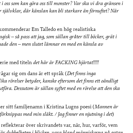
 i oss som kan göra oss till monster? Var ska vi dra gränsen i
 självklar, där känslan kan bli starkare än förnuftet? När
rekommenderar Em Talledo en hög realistiska
gisk – så pass att jag, som sällan gråter till böcker, grät i
ppnade den – men slutet lämnar en med en känsla av
erie med titeln
det här är FACKING hjärtat!!!!!
ågar sig om dans är ett språk (
Det finns inga
ka rörelser betyder, kanske eftersom det finns ett oändligt
utföra. Dessutom är sällan syftet med en rörelse att den ska
r sitt familjenamn i Kristina Lugns poesi (
Mannen är
 förknippas med min släkt. / Jag finner en njutning i det
)
reflekterar över skrivandets var, när, hur, varför, vem
 där dubbelheten i blicken, vara bland människorna på gatan