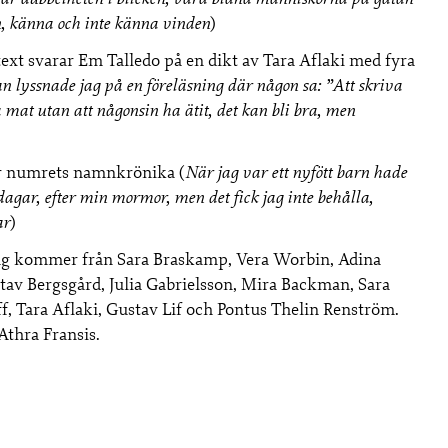
n, känna och inte känna vinden
)
ext svarar Em Talledo på en dikt av Tara Aflaki med fyra
dan lyssnade jag på en föreläsning där någon sa: ”Att skriva
a mat utan att någonsin ha ätit, det kan bli bra, men
r numrets namnkrönika (
När jag var ett nyfött barn hade
agar, efter min mormor, men det fick jag inte behålla,
ar
)
ag kommer från Sara Braskamp, Vera Worbin, Adina
tav Bergsgård, Julia Gabrielsson, Mira Backman, Sara
, Tara Aflaki, Gustav Lif och Pontus Thelin Renström.
Athra Fransis.