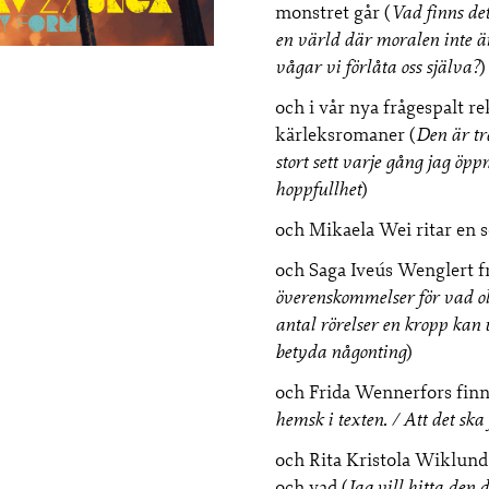
monstret går (
Vad finns det
en värld där moralen inte är
vågar vi förlåta oss själva?
)
och i vår nya frågespalt 
kärleksromaner (
Den är tra
stort sett varje gång jag ö
hoppfullhet
)
och Mikaela Wei ritar en s
och Saga Iveús Wenglert fr
överenskommelser för vad oli
antal rörelser en kropp kan 
betyda någonting
)
och Frida Wennerfors finne
hemsk i texten. / Att det ska
och Rita Kristola Wiklund 
och vad (
Jag vill hitta den