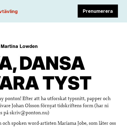
Prenumerera
vtävling
 Martina Lowden
A, DANSA
VARA TYST
 ponton! Efter att ha utforskat typsnitt, papper och
vare Johan Olsson förnyat tidskriftens form (har ni
oss på skriv@ponton.nu)
en och spoken word-artisten Mariama Jobe, som låter oss