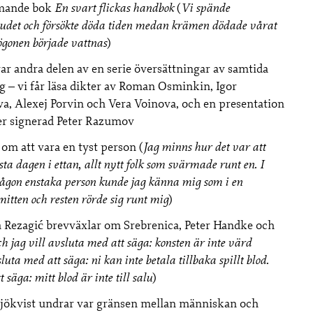
mmande bok
En svart flickas handbok
(
Vi spände
udet och försökte döda tiden medan krämen dödade vårat
ögonen började vattnas
)
ar andra delen av en serie översättningar av samtida
g – vi får läsa dikter av Roman Osminkin, Igor
a, Alexej Porvin
och Vera Voinova, och en presentation
er signerad Peter Razumov
 om att vara en tyst person (
Jag minns hur det var att
ta dagen i ettan, allt nytt folk som svärmade runt en. I
ågon enstaka person kunde jag känna mig som i en
 mitten och resten rörde sig runt mig
)
 Rezagić brevväxlar om Srebrenica, Peter Handke och
h jag vill avsluta med att säga: konsten är inte värd
luta med att säga: ni kan inte betala tillbaka spillt blod.
 säga: mitt blod är inte till salu
)
ökvist undrar var gränsen mellan människan och