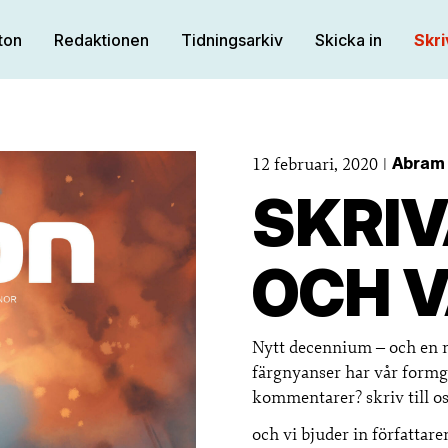
ton
Redaktionen
Tidningsarkiv
Skicka in
Skri
12 februari, 2020
Abram
SKRIV
OCH 
Nytt decennium – och en ny
färgnyanser har vår formgi
kommentarer? skriv till 
och vi bjuder in författar