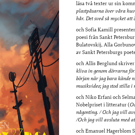
läsa två texter ur sin ko
plastpåsarna över våra huv
hår. Det sved så mycket att 
och Sofia Kamill presenter
poesi från Sankt Petersbur
Bulatovskij, Alla Gorbunov
av Sankt Petersburgs poet
och Allis Berglund skriver
kliva in genom dörrarna förs
början när jag bara kände n
musikvideo; jag stod stilla i
och Niko Erfani och Selma
Nobelpriset i litteratur (
Oc
någonting. / Och jag vill avs
/Och jag vill avsluta med att
och Emanuel Hagerblom Sj