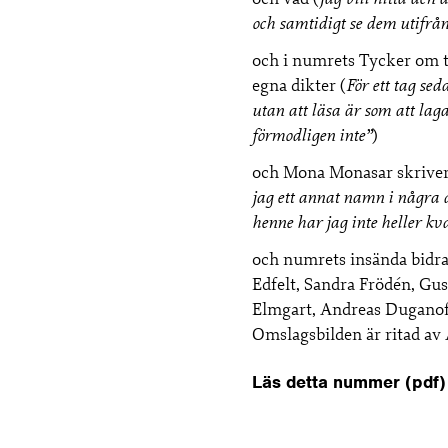
och samtidigt se dem utifrå
och i numrets Tycker om t
egna dikter (
För ett tag se
utan att läsa är som att lag
förmodligen inte”
)
och Mona Monasar skrive
jag ett annat namn i några d
henne har jag inte heller kv
och numrets insända bidr
Edfelt, Sandra Frödén, Gus
Elmgart, Andreas Duganoff
Omslagsbilden är ritad av 
Läs detta nummer (pdf)